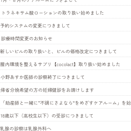
5.30 トラネキサム酸ローションの取り扱い始めました
1.16 予約システムの変更につきまして
.27 診療時間変更のお知らせ
7.10 新しいピルの取り扱いと、ピルの価格改定につきまして
7.09 膣内環境を整えるサプリ【cocolact】取り扱い始めました
5.21 小野あすか医師の診察終了につきまして
4.10 帰省分娩希望の方の妊婦健診をお請けします
3.18 「助産師と一緒に“不調にさよなら”をめざすケアルーム」を
1.22 18歳以下（高校生以下）の受診につきまして
.10 乳腺の診察は乳腺外科へ