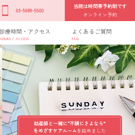
当院は時間帯予約制です
03-5689-5500
オンライン予約
診療時間・アクセス
よくあるご質問
助産師と一緒に“不調にさよなら”
をめざすケアルーム
を始めました